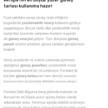
Avrupa’nın en büyük yüzer güneş
tarlası kullanıma hazır!
Fosil yakıtlara yavaş yavaş veda ettiğimiz
bugünlerde
yenilenebilir enerji
kullanımı gittikçe
yaygınlaşıyor. Birçok farklı ülke yenilenebilir enerji
sistemleri üzerinde çalışırken bunların başında
da
güneş enerjisi
geliyor. Tüm dünyada
güneş
paneli
üretimi artarken, güneş tarlaları genişlemeye
başladı.
Geniş arazilerde ve evlerin çatısında görmeye
alıştığımız
güneş panelleri
, yenilenebilir enerji
konusunda önemli bir rol üstleniyor. Portekiz’de
kurulan
güneş tarlası
ise hem denizi
n üzerinde
kurulması hem de hacmiyle dikkatleri üzerine çekiyor.
Portekiz’deki Alqueva baraj gölünde bulunan ve
Avrupa’nın en büyük yüzer güneş tarlası olarak
adlandırılan tesis, Temmuz ayında elektrik üretmeye
başlayacak.
Dört futbol sahası büyüklüğündeki
yüzer